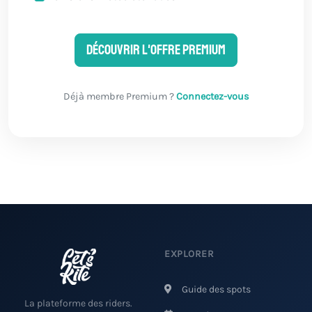
Découvrir l'offre Premium
Déjà membre Premium ?
Connectez-vous
EXPLORER
Guide des spots
La plateforme des riders.