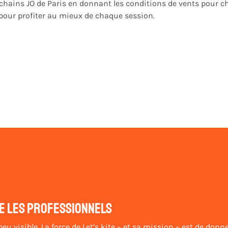
hains JO de Paris en donnant les conditions de vents pour cha
 pour profiter au mieux de chaque session.
e les professionnels
u visible. La force de Let’s kite – et sa mission – est de donner