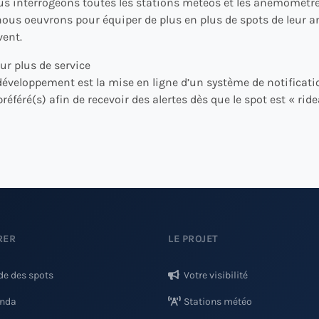
us interrogeons toutes les stations météos et les anémomètr
ous oeuvrons pour équiper de plus en plus de spots de leur a
vent.
ur plus de service
développement est la mise en ligne d’un système de notificati
éféré(s) afin de recevoir des alertes dès que le spot est « ride
RER
LE PROJET
de des spots
Votre visibilité
nda
Stations météo