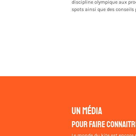
discipline olympique aux proc
spots ainsi que des conseils
Un média
Pour faire connaitr
Le monde du kite est encore pe