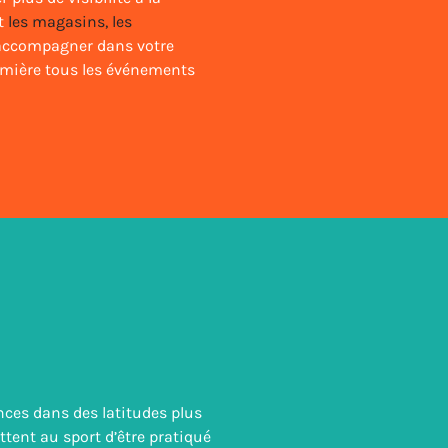
it
les magasins, les
s accompagner dans votre
lumière tous les événements
nces dans des latitudes plus
ttent au sport d’être pratiqué