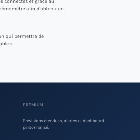
es connectés et grâce au
némomètre afin d’obtenir en
on qui permettra de
able ».
PREMIUM
Prévisions étendues, alertes et dashboard
personnalisé.