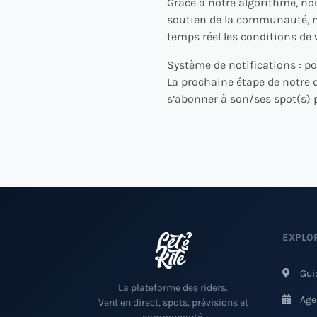
Grâce à notre algorithme, no
soutien de la communauté, n
temps réel les conditions de 
Système de notifications : po
La prochaine étape de notre 
s’abonner à son/ses spot(s) pr
EXPLO
Gui
La plateforme des riders.
Age
Vent en direct, spots, prévisions et