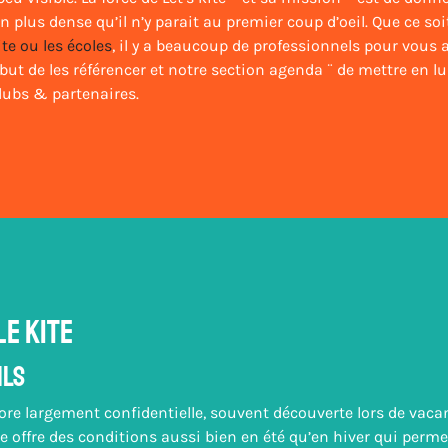
 plus dense qu’il n’y parait au premier coup d’oeil. Que ce so
te ou les écoles
, il y a beaucoup de professionnels pour vou
but de les référencer et notre section agenda ¨ de mettre en 
clubs & partenaires.
e kite
ils
core largement confidentielle, souvent découverte lors de vaca
e offre des conditions aussi bien en été qu’en hiver qui perme