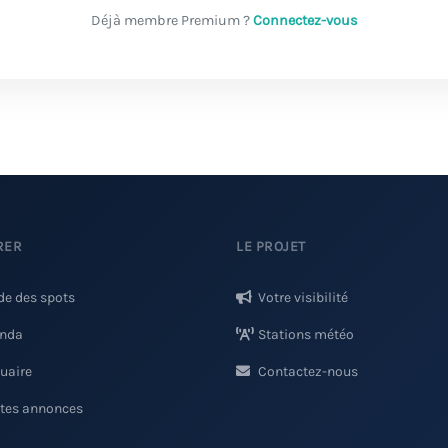
Déjà membre Premium ?
Connectez-vous
RER
LE PROJET
de des spots
Votre visibilité
nda
Stations météo
uaire
Contactez-nous
ites annonces