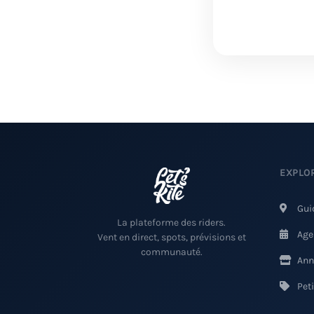
EXPLO
Gui
La plateforme des riders.
Age
Vent en direct, spots, prévisions et
communauté.
Ann
Pet