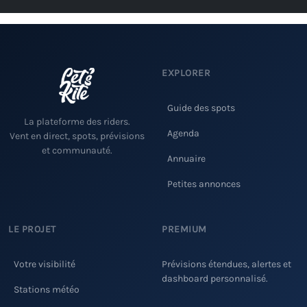
EXPLORER
Guide des spots
La plateforme des riders.
Agenda
Vent en direct, spots, prévisions
et communauté.
Annuaire
Petites annonces
LE PROJET
PREMIUM
Votre visibilité
Prévisions étendues, alertes et
dashboard personnalisé.
Stations météo