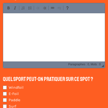
Paragraphes : 0, Mots : 0
Quel sport peut-on pratiquer sur ce spot ?
Windfoil
E-Foil
Paddle
Surf