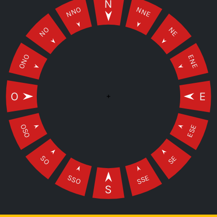
N
NNO
NNE
NO
NE
ONO
ENE
O
E
OSO
ESE
SO
SE
SSO
SSE
S